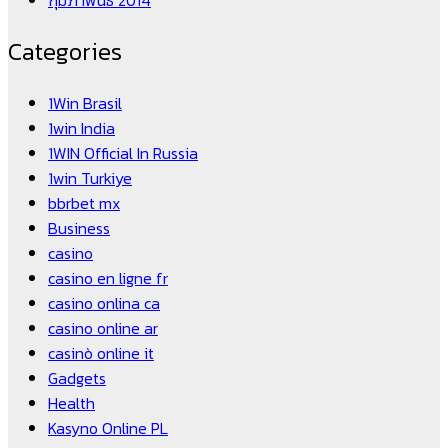
กุมภาพันธ์ 2014
Categories
1Win Brasil
1win India
1WIN Official In Russia
1win Turkiye
bbrbet mx
Business
casino
casino en ligne fr
casino onlina ca
casino online ar
casinò online it
Gadgets
Health
Kasyno Online PL