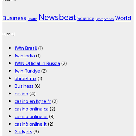
Newsbeat
Business
World
Science
Health
Sport
Stories
หมวดหมู่
1Win Brasil
(1)
1win India
(1)
1WIN Official In Russia
(2)
1win Turkiye
(2)
bbrbet mx
(1)
Business
(6)
casino
(4)
casino en ligne fr
(2)
casino onlina ca
(2)
casino online ar
(3)
casinò online it
(2)
Gadgets
(3)