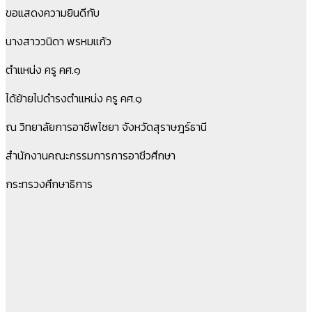
ขอแสดงความยินดีกับ
นางสาววนิดา พรหมแก้ว
ตำแหน่ง ครู คศ.๑
ได้ย้ายไปดำรงตำแหน่ง ครู คศ.๑
ณ วิทยาลัยการอาชีพไชยา จังหวัดสุราษฎร์ธานี
สำนักงานคณะกรรมการการอาชีวศึกษา
กระทรวงศึกษาธิการ