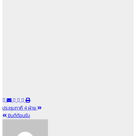
แนะแนว
ประชุมภาคี 4 ฝ่าย
ยินดีต้อนรับ
เรื่อง