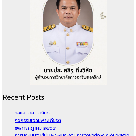
Recent Posts
ขอแสดงความยินดี
กิจกรรมเฉลิมพระเกียรติ
๒๘ กรกฎาคม ๒๕๖๙
การประเมินศูนย์บ่มเพาะผู้ประกอบการอาชีวศึกษา ระดับจังหวัด