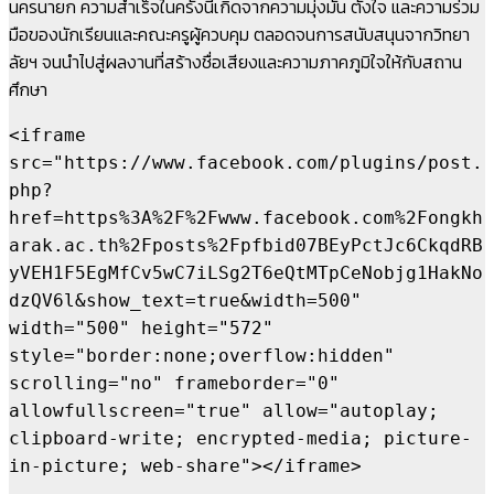
นครนายก ความสำเร็จในครั้งนี้เกิดจากความมุ่งมั่น ตั้งใจ และความร่วม
มือของนักเรียนและคณะครูผู้ควบคุม ตลอดจนการสนับสนุนจากวิทยา
ลัยฯ จนนำไปสู่ผลงานที่สร้างชื่อเสียงและความภาคภูมิใจให้กับสถาน
ศึกษา
<iframe 
src="https://www.facebook.com/plugins/post.
php?
href=https%3A%2F%2Fwww.facebook.com%2Fongkh
arak.ac.th%2Fposts%2Fpfbid07BEyPctJc6CkqdRB
yVEH1F5EgMfCv5wC7iLSg2T6eQtMTpCeNobjg1HakNo
dzQV6l&show_text=true&width=500" 
width="500" height="572" 
style="border:none;overflow:hidden" 
scrolling="no" frameborder="0" 
allowfullscreen="true" allow="autoplay; 
clipboard-write; encrypted-media; picture-
in-picture; web-share"></iframe>