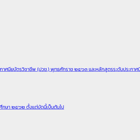
ระกาศนียบัตรวิชาชีพ (ปวช.) พุทธศักราช ๒๕๖๓ และหลักสูตรระดับประกาศน
กษา ๒๕๖๒ ตั้งแต่บัดนี้เป็นต้นไป