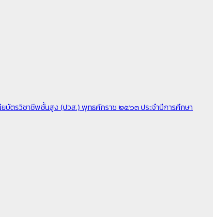
ียบัตรวิชาชีพชั้นสูง (ปวส.) พุทธศักราช ๒๕๖๓ ประจำปีการศึกษา