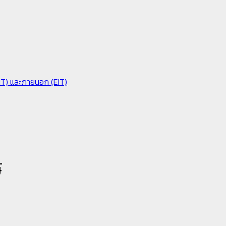
IIT) และภายนอก (EIT)
์