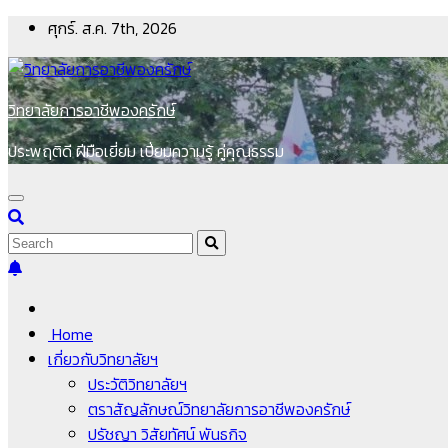
Skip
ศุกร์. ส.ค. 7th, 2026
to
content
วิทยาลัยการอาชีพองครักษ์
ประพฤติดี ฝีมือเยี่ยม เปี่ยมความรู้ คู่คุณธรรม
Home
เกี่ยวกับวิทยาลัยฯ
ประวัติวิทยาลัยฯ
ตราสัญลักษณ์วิทยาลัยการอาชีพองครักษ์
ปรัชญา วิสัยทัศน์ พันธกิจ