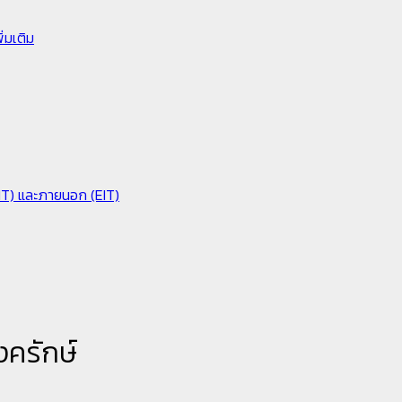
่มเติม
IIT) และภายนอก (EIT)
งครักษ์