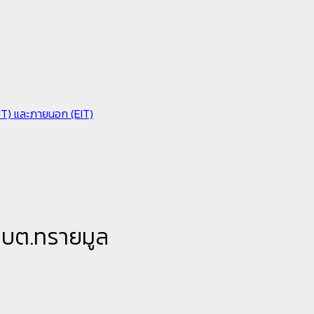
IIT) และภายนอก (EIT)
 อบต.ทรายมูล