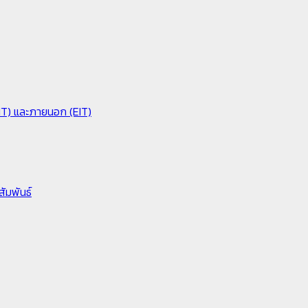
IIT) และภายนอก (EIT)
ัมพันธ์