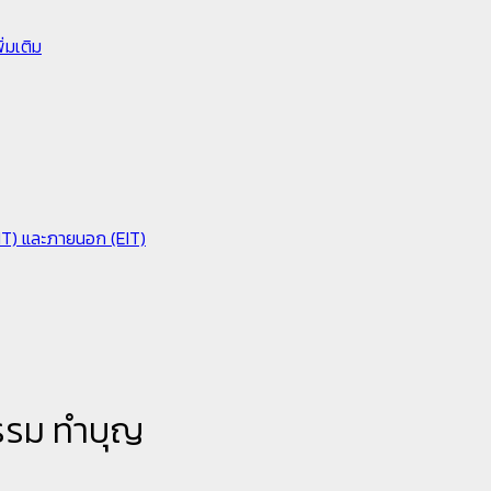
่มเติม
IIT) และภายนอก (EIT)
รรม ทำบุญ