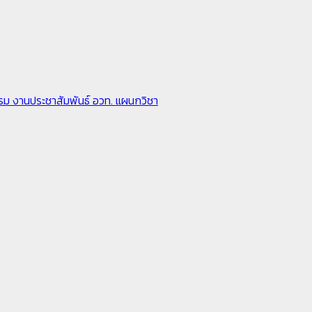
รรม
งานประชาสัมพันธ์
อวท.
แผนกวิชา