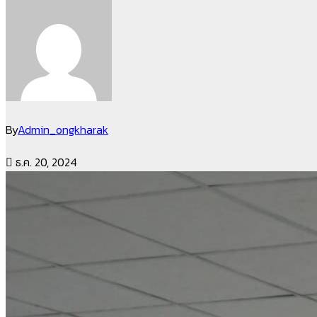
By
Admin_ongkharak
ธ.ค. 20, 2024