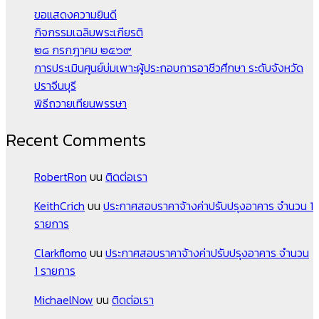
ขอแสดงความยินดี
กิจกรรมเฉลิมพระเกียรติ
๒๘ กรกฎาคม ๒๕๖๙
การประเมินศูนย์บ่มเพาะผู้ประกอบการอาชีวศึกษา ระดับจังหวัด
ปราจีนบุรี
พิธีถวายเทียนพรรษา
Recent Comments
RobertRon
บน
ติดต่อเรา
KeithCrich
บน
ประกาศสอบราคาจ้างค่าปรับปรุงอาคาร จำนวน 1
รายการ
Clarkflomo
บน
ประกาศสอบราคาจ้างค่าปรับปรุงอาคาร จำนวน
1 รายการ
MichaelNow
บน
ติดต่อเรา