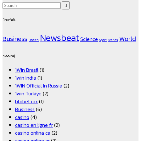
ป้ายกำกับ
Newsbeat
Business
World
Science
Health
Sport
Stories
หมวดหมู่
1Win Brasil
(1)
1win India
(1)
1WIN Official In Russia
(2)
1win Turkiye
(2)
bbrbet mx
(1)
Business
(6)
casino
(4)
casino en ligne fr
(2)
casino onlina ca
(2)
casino online ar
(3)