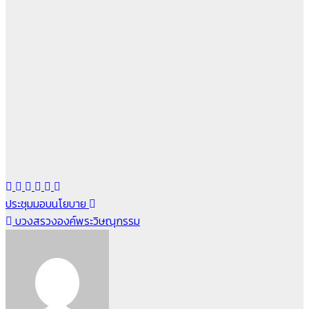
แนะแนว
ประชุมมอบนโยบาย
บวงสรวงองค์พระวิษณุกรรม
เรื่อง