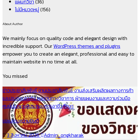
แผนกวิชา
(36)
ไม่มีหมวดหมู่
(156)
About Author
We mainly focus on quality code and elegant design with
incredible support. Our
WordPress themes and plugins
empower you to create an elegant, professional and easy to
maintain website in no time at all.
You missed
ข่าวประชาสัมพันธ์
งานประชาสัมพันธ์
งานส่งเสริมผลิตผลทางการค้า
และประกอบธุรกิจ
ผลงานทางวิชาการ
ฝ่ายแผนงานและความร่วมมือ
ศูนย์บ่มเพาะผู้ประกอบการอาชีวศึกษา
ขอแสดงความยินดี
3 สิงหาคม 2026
Admin_ongkharak