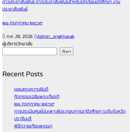
ข่าวประชาสัมพันธ์
ข่าวประชาสัมพันธ์สำหรับนักเรียนนักศึกษา
งาน
ประชาสัมพันธ์
๒๘ กรกฎาคม ๒๕๖๙
ก.ค. 28, 2026
Admin_ongkharak
ผู้บริหารวิทยาลัย
ค้นหา
Recent Posts
ขอแสดงความยินดี
กิจกรรมเฉลิมพระเกียรติ
๒๘ กรกฎาคม ๒๕๖๙
การประเมินศูนย์บ่มเพาะผู้ประกอบการอาชีวศึกษา ระดับจังหวัด
ปราจีนบุรี
พิธีถวายเทียนพรรษา