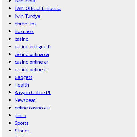
1win India
1WIN Official In Russia
1win Turkiye
bbrbet mx
Business
casino
casino en ligne fr
casino onlina ca
casino online ar
casinò online it
Gadgets
Health
Kasyno Online PL
Newsbeat
online casino au
pinco
Sports
Stories