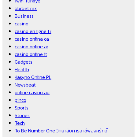
1win Turkiye
bbrbet mx
Business
casino
casino en ligne fr
casino onlina ca
casino online ar
casinò online it
Gadgets
Health
Kasyno Online PL
Newsbeat
online casino au
pinco
Sports
Stories
Tech
To Be Number One วิทยาลัยการอาชีพองครักษ์