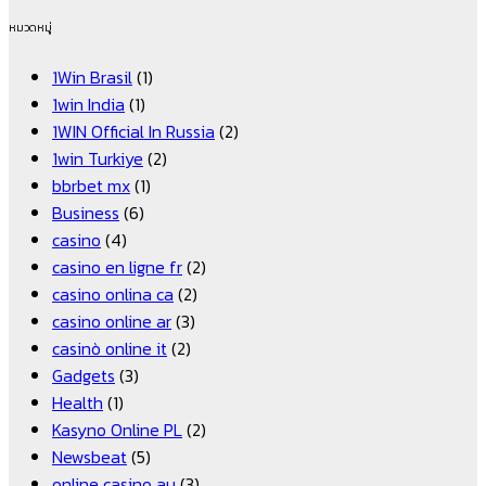
หมวดหมู่
1Win Brasil
(1)
1win India
(1)
1WIN Official In Russia
(2)
1win Turkiye
(2)
bbrbet mx
(1)
Business
(6)
casino
(4)
casino en ligne fr
(2)
casino onlina ca
(2)
casino online ar
(3)
casinò online it
(2)
Gadgets
(3)
Health
(1)
Kasyno Online PL
(2)
Newsbeat
(5)
online casino au
(3)