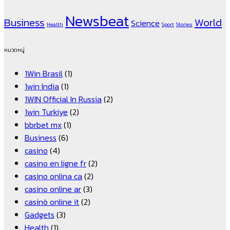
Newsbeat
Business
World
Science
Health
Sport
Stories
หมวดหมู่
1Win Brasil
(1)
1win India
(1)
1WIN Official In Russia
(2)
1win Turkiye
(2)
bbrbet mx
(1)
Business
(6)
casino
(4)
casino en ligne fr
(2)
casino onlina ca
(2)
casino online ar
(3)
casinò online it
(2)
Gadgets
(3)
Health
(1)