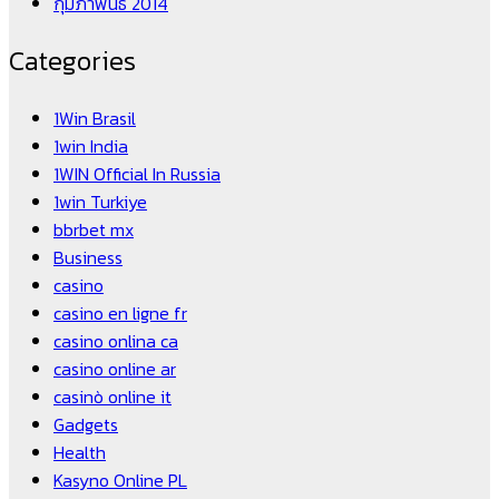
กุมภาพันธ์ 2014
Categories
1Win Brasil
1win India
1WIN Official In Russia
1win Turkiye
bbrbet mx
Business
casino
casino en ligne fr
casino onlina ca
casino online ar
casinò online it
Gadgets
Health
Kasyno Online PL