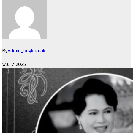
By
Admin_ongkharak
พ.ย. 7, 2025