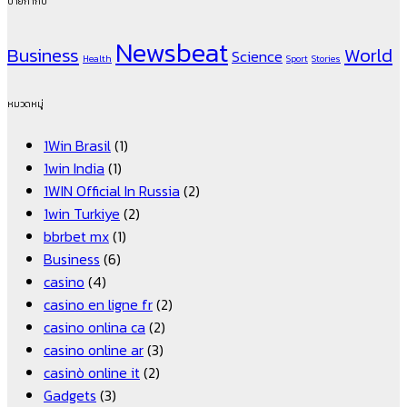
ป้ายกำกับ
Newsbeat
Business
World
Science
Health
Sport
Stories
หมวดหมู่
1Win Brasil
(1)
1win India
(1)
1WIN Official In Russia
(2)
1win Turkiye
(2)
bbrbet mx
(1)
Business
(6)
casino
(4)
casino en ligne fr
(2)
casino onlina ca
(2)
casino online ar
(3)
casinò online it
(2)
Gadgets
(3)