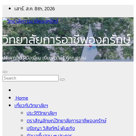
Skip
เสาร์. ส.ค. 8th, 2026
to
content
วิทยาลัยการอาชีพองครักษ์
ประพฤติดี ฝีมือเยี่ยม เปี่ยมความรู้ คู่คุณธรรม
Home
เกี่ยวกับวิทยาลัยฯ
ประวัติวิทยาลัยฯ
ตราสัญลักษณ์วิทยาลัยการอาชีพองครักษ์
ปรัชญา วิสัยทัศน์ พันธกิจ
ข้อมูลพื้นฐาน ๙ ประการ