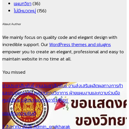
แผนกวิชา
(36)
ไม่มีหมวดหมู่
(156)
About Author
We mainly focus on quality code and elegant design with
incredible support. Our
WordPress themes and plugins
empower you to create an elegant, professional and easy to
maintain website in no time at all.
You missed
ข่าวประชาสัมพันธ์
งานประชาสัมพันธ์
งานส่งเสริมผลิตผลทางการค้า
และประกอบธุรกิจ
ผลงานทางวิชาการ
ฝ่ายแผนงานและความร่วมมือ
ศูนย์บ่มเพาะผู้ประกอบการอาชีวศึกษา
ขอแสดงความยินดี
3 สิงหาคม 2026
Admin_ongkharak