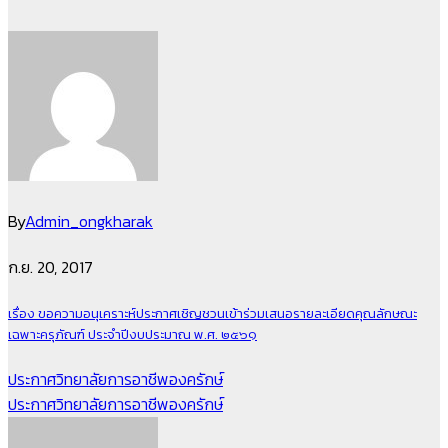
By
Admin_ongkharak
ก.ย. 20, 2017
เรื่อง ขอความอนุเคราะห์ประกาศเชิญชวนเข้าร่วมเสนอรายละเอียดคุณลักษณะ
เฉพาะครุภัณฑ์ ประจำปีงบประมาณ พ.ศ. ๒๕๖๑
แนะแนว
ประกาศวิทยาลัยการอาชีพองครักษ์
ประกาศวิทยาลัยการอาชีพองครักษ์
เรื่อง