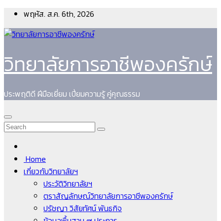
Skip
พฤหัส. ส.ค. 6th, 2026
to
content
วิทยาลัยการอาชีพองครักษ์
ประพฤติดี ฝีมือเยี่ยม เปี่ยมความรู้ คู่คุณธรรม
Home
เกี่ยวกับวิทยาลัยฯ
ประวัติวิทยาลัยฯ
ตราสัญลักษณ์วิทยาลัยการอาชีพองครักษ์
ปรัชญา วิสัยทัศน์ พันธกิจ
ข้อมูลพื้นฐาน ๙ ประการ