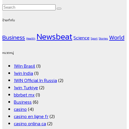
ป้ายกำกับ
Newsbeat
Business
World
Science
Health
Sport
Stories
หมวดหมู่
1Win Brasil
(1)
1win India
(1)
1WIN Official In Russia
(2)
1win Turkiye
(2)
bbrbet mx
(1)
Business
(6)
casino
(4)
casino en ligne fr
(2)
casino onlina ca
(2)