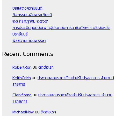
ขอแสดงความยินดี
กิจกรรมเฉลิมพระเกียรติ
๒๘ กรกฎาคม ๒๕๖๙
การประเมินศูนย์บ่มเพาะผู้ประกอบการอาชีวศึกษา ระดับจังหวัด
ปราจีนบุรี
พิธีถวายเทียนพรรษา
Recent Comments
RobertRon
บน
ติดต่อเรา
KeithCrich
บน
ประกาศสอบราคาจ้างค่าปรับปรุงอาคาร จำนวน 1
รายการ
Clarkflomo
บน
ประกาศสอบราคาจ้างค่าปรับปรุงอาคาร จำนวน
1 รายการ
MichaelNow
บน
ติดต่อเรา