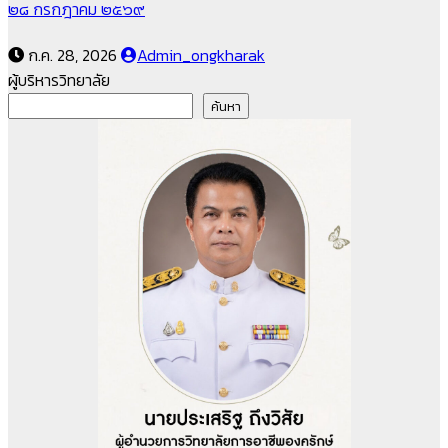
๒๘ กรกฎาคม ๒๕๖๙
ก.ค. 28, 2026
Admin_ongkharak
ผู้บริหารวิทยาลัย
ค้นหา