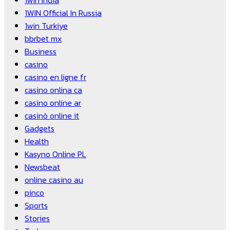
1win India
1WIN Official In Russia
1win Turkiye
bbrbet mx
Business
casino
casino en ligne fr
casino onlina ca
casino online ar
casinò online it
Gadgets
Health
Kasyno Online PL
Newsbeat
online casino au
pinco
Sports
Stories