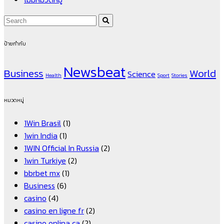
ป้ายกำกับ
Newsbeat
Business
World
Science
Health
Sport
Stories
หมวดหมู่
1Win Brasil
(1)
1win India
(1)
1WIN Official In Russia
(2)
1win Turkiye
(2)
bbrbet mx
(1)
Business
(6)
casino
(4)
casino en ligne fr
(2)
casino onlina ca
(2)