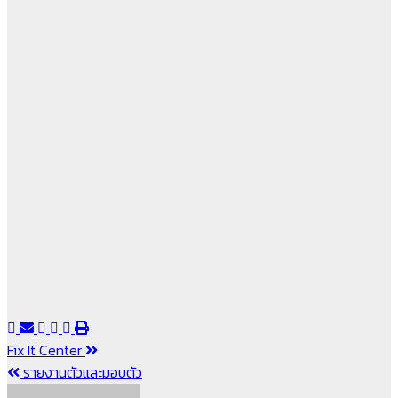
แนะแนว
Fix It Center
รายงานตัวและมอบตัว
เรื่อง