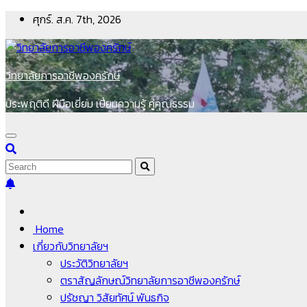
Skip
ศุกร์. ส.ค. 7th, 2026
to
content
วิทยาลัยการอาชีพองครักษ์
ประพฤติดี ฝีมือเยี่ยม เปี่ยมความรู้ คู่คุณธรรม
Home
เกี่ยวกับวิทยาลัยฯ
ประวัติวิทยาลัยฯ
ตราสัญลักษณ์วิทยาลัยการอาชีพองครักษ์
ปรัชญา วิสัยทัศน์ พันธกิจ