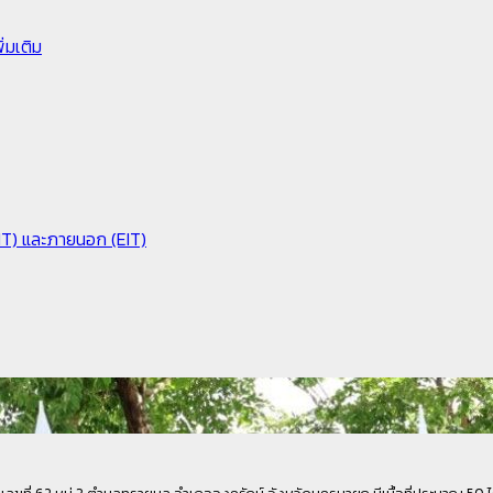
่มเติม
IIT) และภายนอก (EIT)
นเลขที่ 62 หมู่ 3 ตำบลทรายมูล อำเภอองครักษ์ จังหวัดนครนายก มีเนื้อที่ประมาณ 5