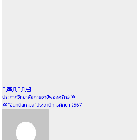
แนะแนว
ประกาศวิทยาลัยการอาชีพองครักษ์
“อินทนิลเกมส์”ประจำปีการศึกษา 2567
เรื่อง