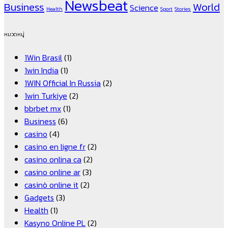
Newsbeat
Business
World
Science
Health
Sport
Stories
หมวดหมู่
1Win Brasil
(1)
1win India
(1)
1WIN Official In Russia
(2)
1win Turkiye
(2)
bbrbet mx
(1)
Business
(6)
casino
(4)
casino en ligne fr
(2)
casino onlina ca
(2)
casino online ar
(3)
casinò online it
(2)
Gadgets
(3)
Health
(1)
Kasyno Online PL
(2)