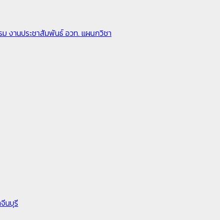
รรม
งานประชาสัมพันธ์
อวท.
แผนกวิชา
ีนบุรี