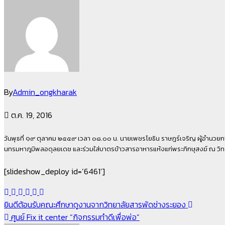
By
Admin_ongkharak
ต.ค. 19, 2016
วันพุธที่ ๑๙ ตุลาคม ๒๕๕๙ เวลา ๐๘.๐๐ น. นายเพชรโยธิน ราษฎร์เจริญ ผู้อำนวยก
นทรมหาภูมิพลอด
ุลยเดช และร่วมใส่บาตรข้าวสารอาหาร
แห้งแก่พระภิกษุสงฆ์ ณ ว
[slideshow_deploy id=’6461′]
แนะแนว
ยินดีต้อนรับคณะศึกษาดูงานจากวิทยาลัยสารพัดช่างระยอง
ศูนย์ Fix it center “กิจกรรมทำดีเพื่อพ่อ”