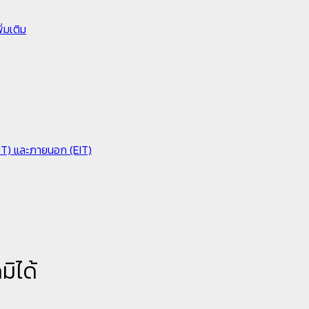
่มเติม
IIT) และภายนอก (EIT)
ิได้