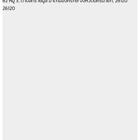
62 หมู่ 3, ตำบลทรายมูล อำเภอองครักษ์ จังหวัดนครนายก, 26120
26120