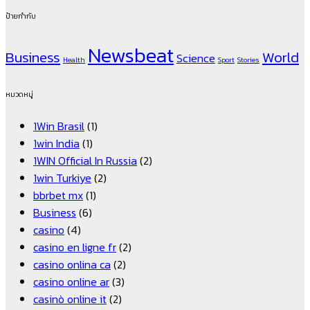
ป้ายกำกับ
Newsbeat
Business
World
Science
Health
Sport
Stories
หมวดหมู่
1Win Brasil
(1)
1win India
(1)
1WIN Official In Russia
(2)
1win Turkiye
(2)
bbrbet mx
(1)
Business
(6)
casino
(4)
casino en ligne fr
(2)
casino onlina ca
(2)
casino online ar
(3)
casinò online it
(2)