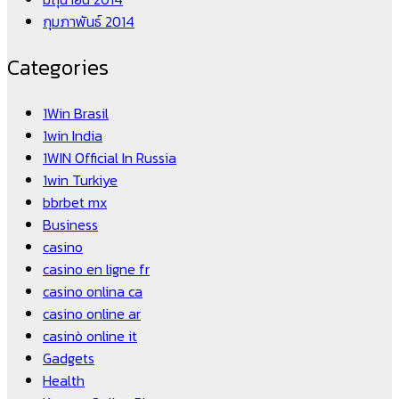
กุมภาพันธ์ 2014
Categories
1Win Brasil
1win India
1WIN Official In Russia
1win Turkiye
bbrbet mx
Business
casino
casino en ligne fr
casino onlina ca
casino online ar
casinò online it
Gadgets
Health