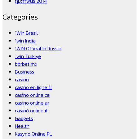
กุมภาพันธ์ 2014
Categories
1Win Brasil
1win India
1WIN Official In Russia
1win Turkiye
bbrbet mx
Business
casino
casino en ligne fr
casino onlina ca
casino online ar
casinò online it
Gadgets
Health
Kasyno Online PL