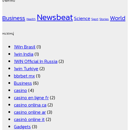
ป้ายกำกับ
Newsbeat
Business
World
Science
Health
Sport
Stories
หมวดหมู่
1Win Brasil
(1)
1win India
(1)
1WIN Official In Russia
(2)
1win Turkiye
(2)
bbrbet mx
(1)
Business
(6)
casino
(4)
casino en ligne fr
(2)
casino onlina ca
(2)
casino online ar
(3)
casinò online it
(2)
Gadgets
(3)