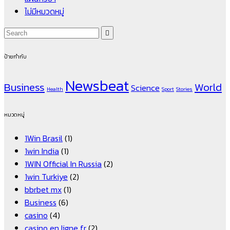
ไม่มีหมวดหมู่
ป้ายกำกับ
Newsbeat
Business
World
Science
Health
Sport
Stories
หมวดหมู่
1Win Brasil
(1)
1win India
(1)
1WIN Official In Russia
(2)
1win Turkiye
(2)
bbrbet mx
(1)
Business
(6)
casino
(4)
casino en ligne fr
(2)