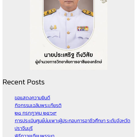
Recent Posts
ขอแสดงความยินดี
กิจกรรมเฉลิมพระเกียรติ
๒๘ กรกฎาคม ๒๕๖๙
การประเมินศูนย์บ่มเพาะผู้ประกอบการอาชีวศึกษา ระดับจังหวัด
ปราจีนบุรี
พิธีถวายเทียนพรรษา