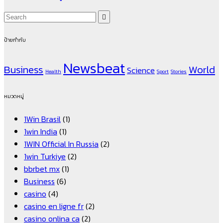
ป้ายกำกับ
Newsbeat
Business
World
Science
Health
Sport
Stories
หมวดหมู่
1Win Brasil
(1)
1win India
(1)
1WIN Official In Russia
(2)
1win Turkiye
(2)
bbrbet mx
(1)
Business
(6)
casino
(4)
casino en ligne fr
(2)
casino onlina ca
(2)