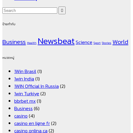
ป้ายกำกับ
Newsbeat
Business
World
Science
Health
Sport
Stories
หมวดหมู่
1Win Brasil
(1)
1win India
(1)
1WIN Official In Russia
(2)
1win Turkiye
(2)
bbrbet mx
(1)
Business
(6)
casino
(4)
casino en ligne fr
(2)
casino onlina ca
(2)