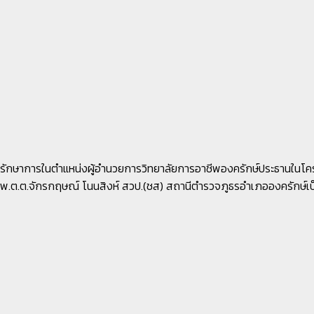
ารฯ รักษาการในตำแหน่งผู้อำนวยการวิทยาลัยการอาชีพองครักษ์ประธานใน
ก พ.ต.ต.จักรกฤษณ์ โนนสิงห์ สวป.(ชส) สถานีตำรวจภูธรอำเภอองครักษ์เ