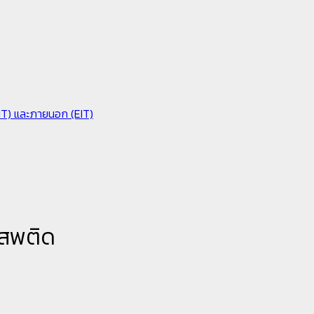
IIT) และภายนอก (EIT)
เสพติด