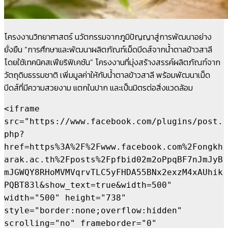
โครงงานวิทยาศาสตร์ นวัตกรรมจากภูมิปัญญาสู่การพัฒนาอย่าง
ยั่งยืน “การศึกษาและพัฒนาผลิตภัณฑ์เม็ดบีดส์จากน้ำตาลข้าวสาลี
โดยใช้เทคนิคสเฟียริฟิเคชัน” โครงงานที่มุ่งสร้างสรรค์ผลิตภัณฑ์จาก
วัตถุดิบธรรมชาติ เพิ่มมูลค่าให้กับน้ำตาลข้าวสาลี พร้อมพัฒนาเม็ด
บีดส์ที่มีความสวยงาม แตกในปาก และเป็นมิตรต่อสิ่งแวดล้อม
<iframe 
src="https://www.facebook.com/plugins/post.
php?
href=https%3A%2F%2Fwww.facebook.com%2Fongkh
arak.ac.th%2Fposts%2Fpfbid02m2oPpqBF7nJmJyB
mJGWQY8RHoMVMVqrvTLC5yFHDA55BNx2exzM4xAUhik
PQBT83l&show_text=true&width=500" 
width="500" height="738" 
style="border:none;overflow:hidden" 
scrolling="no" frameborder="0" 