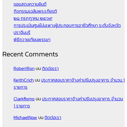
ขอแสดงความยินดี
กิจกรรมเฉลิมพระเกียรติ
๒๘ กรกฎาคม ๒๕๖๙
การประเมินศูนย์บ่มเพาะผู้ประกอบการอาชีวศึกษา ระดับจังหวัด
ปราจีนบุรี
พิธีถวายเทียนพรรษา
Recent Comments
RobertRon
บน
ติดต่อเรา
KeithCrich
บน
ประกาศสอบราคาจ้างค่าปรับปรุงอาคาร จำนวน 1
รายการ
Clarkflomo
บน
ประกาศสอบราคาจ้างค่าปรับปรุงอาคาร จำนวน
1 รายการ
MichaelNow
บน
ติดต่อเรา