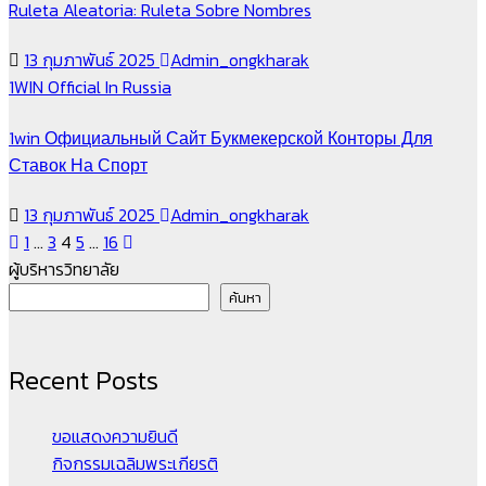
Ruleta Aleatoria: Ruleta Sobre Nombres
13 กุมภาพันธ์ 2025
Admin_ongkharak
1WIN Official In Russia
1win Официальный Сайт Букмекерской Конторы Для
Ставок На Спорт
13 กุมภาพันธ์ 2025
Admin_ongkharak
Posts
1
…
3
4
5
…
16
ผู้บริหารวิทยาลัย
pagination
ค้นหา
Recent Posts
ขอแสดงความยินดี
กิจกรรมเฉลิมพระเกียรติ