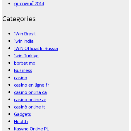
กุมภาพันธ์ 2014
Categories
1Win Brasil
1win India
1WIN Official In Russia
1win Turkiye
bbrbet mx
Business
casino
casino en ligne fr
casino onlina ca
casino online ar
casinò online it
Gadgets
Health
Kasyno Online PL