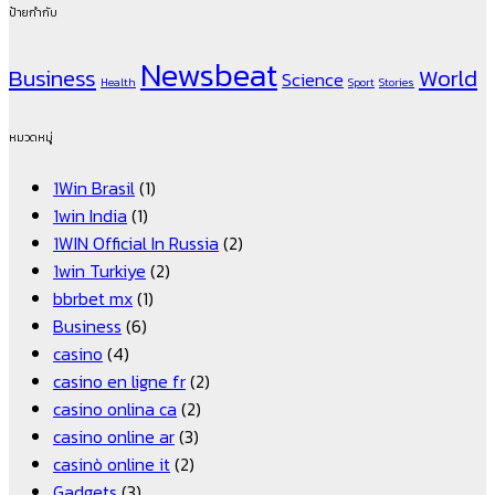
ป้ายกำกับ
Newsbeat
Business
World
Science
Health
Sport
Stories
หมวดหมู่
1Win Brasil
(1)
1win India
(1)
1WIN Official In Russia
(2)
1win Turkiye
(2)
bbrbet mx
(1)
Business
(6)
casino
(4)
casino en ligne fr
(2)
casino onlina ca
(2)
casino online ar
(3)
casinò online it
(2)
Gadgets
(3)