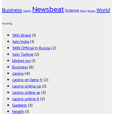
Newsbeat
Business
World
Science
Health
Sport
Stories
หมวดหมู่
1Win Brasil
(1)
1win India
(1)
1WIN Official In Russia
(2)
1win Turkiye
(2)
bbrbet mx
(1)
Business
(6)
casino
(4)
casino en ligne fr
(2)
casino onlina ca
(2)
casino online ar
(3)
casinò online it
(2)
Gadgets
(3)
Health
(1)