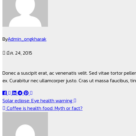
By
Admin_ongkharak
มี.ค. 24, 2015
Donec a suscipit erat, ac venenatis velit. Sed vitae tortor pell
ex. Curabitur nec ullamcorper justo. Cras ut massa faucibus, tin
แนะแนว
Solar eclipse: Eye health warning
Coffee is health food: Myth or fact?
เรื่อง