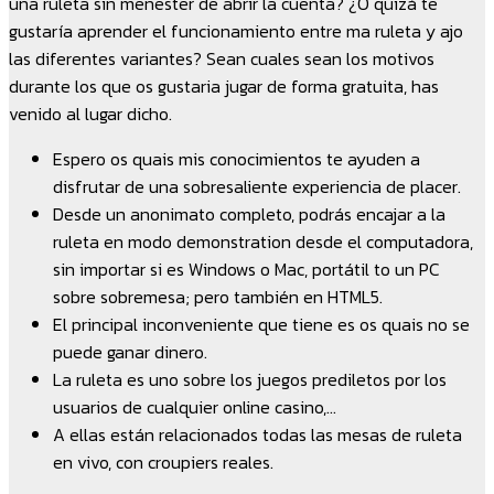
una ruleta sin menester de abrir la cuenta? ¿O quizá te
gustaría aprender el funcionamiento entre ma ruleta y ajo
las diferentes variantes? Sean cuales sean los motivos
durante los que os gustaria jugar de forma gratuita, has
venido al lugar dicho.
Espero os quais mis conocimientos te ayuden a
disfrutar de una sobresaliente experiencia de placer.
Desde un anonimato completo, podrás encajar a la
ruleta en modo demonstration desde el computadora,
sin importar si es Windows o Mac, portátil to un PC
sobre sobremesa; pero también en HTML5.
El principal inconveniente que tiene es os quais no se
puede ganar dinero.
La ruleta es uno sobre los juegos prediletos por los
usuarios de cualquier online casino,…
A ellas están relacionados todas las mesas de ruleta
en vivo, con croupiers reales.