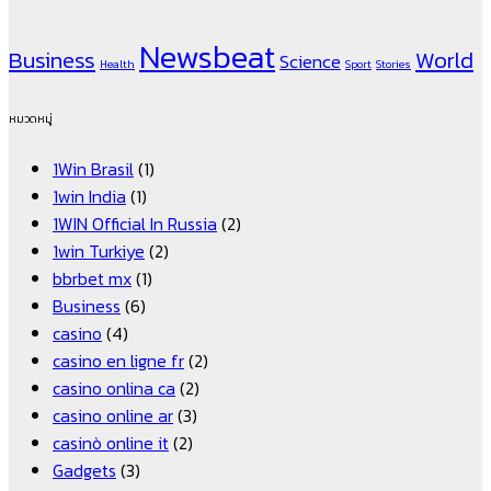
Newsbeat
Business
World
Science
Health
Sport
Stories
หมวดหมู่
1Win Brasil
(1)
1win India
(1)
1WIN Official In Russia
(2)
1win Turkiye
(2)
bbrbet mx
(1)
Business
(6)
casino
(4)
casino en ligne fr
(2)
casino onlina ca
(2)
casino online ar
(3)
casinò online it
(2)
Gadgets
(3)